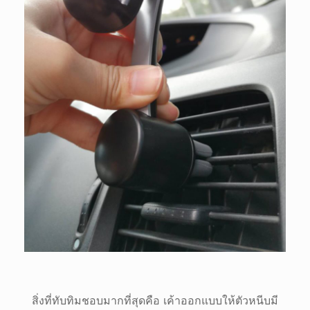
สิ่งที่ทับทิมชอบมากที่สุดคือ เค้าออกแบบให้ตัวหนีบมี