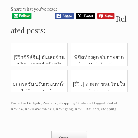
Share what you've read:
Rel
ated posts:
[รีวิวซีรีส์จีน] อันเล่อจ้วน
พิชิตท้องผูก ขับถ่ายยาก
The Legend of Anle
ด้วย Madella Fibra
เคมีกงจวิ้นและตีลี่เร่อปา
ดีงามมาก
ยกกระชับ ปรับกรอบหน้า
[รีวิว] ตามหาขนมไทยใน
ไม่ต้องผ่าตัด ด้วย
โปรตุเกส
Ulthera
Posted in
Gadgets
,
Reviews
,
Shopping Guide
and tagged
Reikel
,
Review
,
ReviewwithRevu
,
Revugang
,
RevuThailand
,
shopping
.
Post navigation