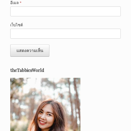
อีเมล
*
เว็บไซต์
theTabbiesWorld